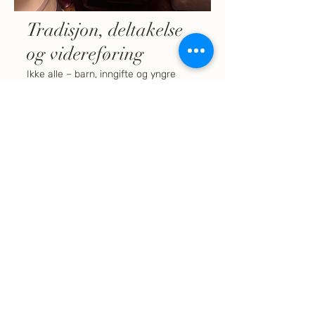
Tradisjon, deltakelse
og videreføring
Ikke alle – barn, inngifte og yngre
familiemedlemmer – deltok med
samme entusiasme. Likevel tok
Emilios sønn og brorens to sønner
aktivt ansvar, og det gir grunn til å tro
at tradisjonen kan leve videre.
For oss på Nersalberg vekket helgen
minner fra egen oppvekst, der
slakting av julegris var en selvfølge.
Leverpostei og blodpudding ble laget,
leveren most, og ingenting gikk til
spille. Etter hvert ble det enklere å
kjøpe ferdige stykningsdeler, og
tradisjonen forsvant. Vi har forsøkt å
etablere lignende slaktehelger