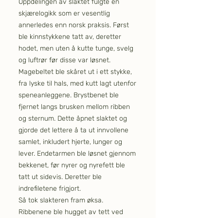
Oppdelingen av slaktet fulgte en
skjærelogikk som er vesentlig
annerledes enn norsk praksis. Først
ble kinnstykkene tatt av, deretter
hodet, men uten å kutte tunge, svelg
og luftrør før disse var løsnet.
Magebeltet ble skåret ut i ett stykke,
fra lyske til hals, med kutt lagt utenfor
speneanleggene. Brystbenet ble
fjernet langs brusken mellom ribben
og sternum. Dette åpnet slaktet og
gjorde det lettere å ta ut innvollene
samlet, inkludert hjerte, lunger og
lever. Endetarmen ble løsnet gjennom
bekkenet, før nyrer og nyrefett ble
tatt ut sidevis. Deretter ble
indrefiletene frigjort.
Så tok slakteren fram øksa.
Ribbenene ble hugget av tett ved