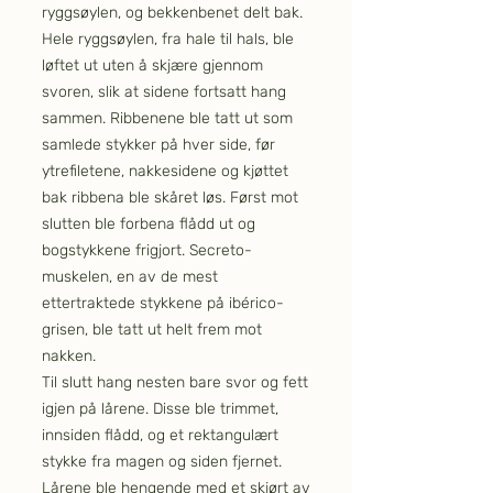
ryggsøylen, og bekkenbenet delt bak.
Hele ryggsøylen, fra hale til hals, ble
løftet ut uten å skjære gjennom
svoren, slik at sidene fortsatt hang
sammen. Ribbenene ble tatt ut som
samlede stykker på hver side, før
ytrefiletene, nakkesidene og kjøttet
bak ribbena ble skåret løs. Først mot
slutten ble forbena flådd ut og
bogstykkene frigjort. Secreto-
muskelen, en av de mest
ettertraktede stykkene på ibérico-
grisen, ble tatt ut helt frem mot
nakken.
Til slutt hang nesten bare svor og fett
igjen på lårene. Disse ble trimmet,
innsiden flådd, og et rektangulært
stykke fra magen og siden fjernet.
Lårene ble hengende med et skjørt av