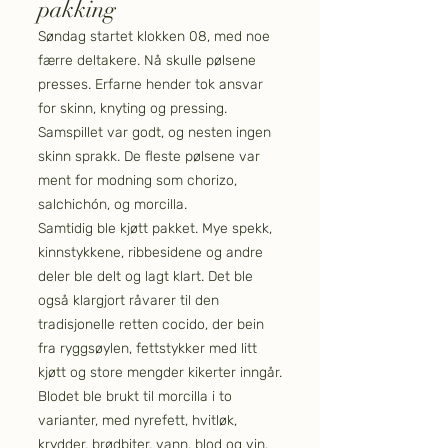
pakking
Søndag startet klokken 08, med noe
færre deltakere. Nå skulle pølsene
presses. Erfarne hender tok ansvar
for skinn, knyting og pressing.
Samspillet var godt, og nesten ingen
skinn sprakk. De fleste pølsene var
ment for modning som chorizo,
salchichón, og morcilla.
Samtidig ble kjøtt pakket. Mye spekk,
kinnstykkene, ribbesidene og andre
deler ble delt og lagt klart. Det ble
også klargjort råvarer til den
tradisjonelle retten cocido, der bein
fra ryggsøylen, fettstykker med litt
kjøtt og store mengder kikerter inngår.
Blodet ble brukt til morcilla i to
varianter, med nyrefett, hvitløk,
krydder, brødbiter, vann, blod og vin.