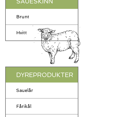
SAUESKINN
Brunt
Hvitt
DYREPRODUKTER
Sauelår
Fårikål