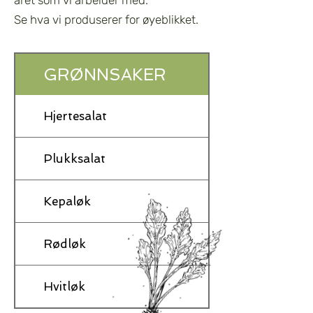
året som vi arbeider med.
Se hva vi produserer for øyeblikket.
GRØNNSAKER
Hjertesalat
Plukksalat
Kepaløk
Rødløk
Hvitløk