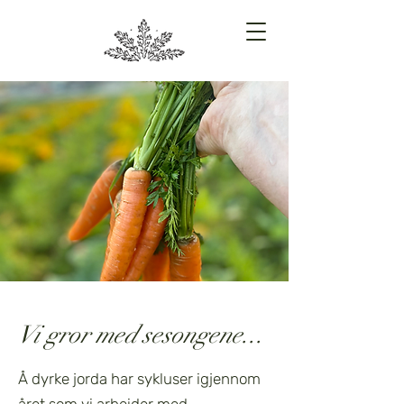
Vi gror med sesongene...
Å dyrke jorda har sykluser igjennom